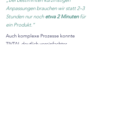
„Bei bestimmten kurzfristigen
Anpassungen brauchen wir statt 2–3
Stunden nur noch
etwa 2 Minuten
für
ein Produkt.“
Auch komplexe Prozesse konnte
TIVTAL deutlich vereinfachter
darstellen:
„Früher haben unsere Prozesse ein
komplettes DIN-A3-Blatt gefüllt. Mit
TIVTAL passten sie am Ende auf
eine
halbe DIN-A4-Seite
und waren
deutlich verständlicher
.“
Stehen Sie vor ähnlichen
Herausforderungen?